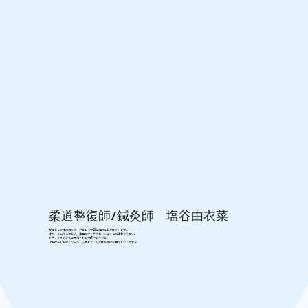
柔道整復師/鍼灸師 塩谷由衣菜
女性ならではの視点で、やさしく丁寧な施術を心がけています。
はり・きゅうを中心に、美容鍼やリラクゼーションもお任せください。
リラックスできる空間づくりを大切にしながら、
「身体も心も軽くなった」と感じていただける施術を目指しています🌿