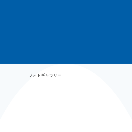
フォトギャラリー