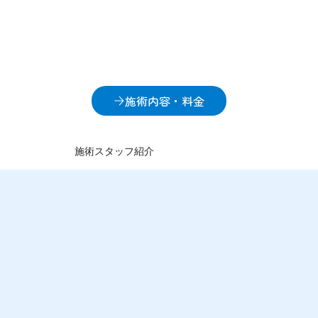
施術内容・料金
施術スタッフ紹介