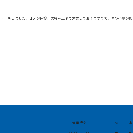
キューをしました。日月が休診、火曜～土曜で営業しておりますので、体の不調があ
​営業時間
月
火
水