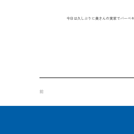
今日は久しぶりに奥さんの実家でバーベ
前